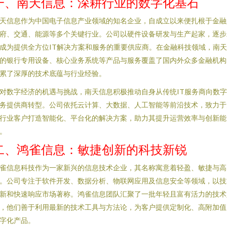
一、南天信息：深耕行业的数字化基石
天信息作为中国电子信息产业领域的知名企业，自成立以来便扎根于金融
府、交通、能源等多个关键行业。公司以硬件设备研发与生产起家，逐步
成为提供全方位IT解决方案和服务的重要供应商。在金融科技领域，南
的银行专用设备、核心业务系统等产品与服务覆盖了国内外众多金融机构
累了深厚的技术底蕴与行业经验。
对数字经济的机遇与挑战，南天信息积极推动自身从传统IT服务商向数
务提供商转型。公司依托云计算、大数据、人工智能等前沿技术，致力于
行业客户打造智能化、平台化的解决方案，助力其提升运营效率与创新能
。
二、鸿雀信息：敏捷创新的科技新锐
雀信息科技作为一家新兴的信息技术企业，其名称寓意着轻盈、敏捷与高
。公司专注于软件开发、数据分析、物联网应用及信息安全等领域，以技
新和快速响应市场著称。鸿雀信息团队汇聚了一批年轻且富有活力的技术
，他们善于利用最新的技术工具与方法论，为客户提供定制化、高附加值
字化产品。