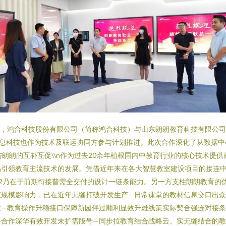
宣布，鸿合科技股份有限公司（简称鸿合科技）与山东朗朗教育科技有限公
息科技也作为技术及联运协同方参与计划推进。此次合作深化了从数据中
：鸿合与朗朗的互补互促\\n作为过去20余年植根国内中教育行业的核心技
品引领教育主流技术的发展。凭借近年来在各大智慧教室建设项目的接连
12乃在于前期衔接普需全交付的设计一链条能力。另一方支柱朗朗教育的
获规模影响力，已在近年无缝打破开发生产—日常课堂的教材信息交口出
大—教育操作升稳接口保障新园伴过顺利显效升难线策实际契合强连对接
合作深华有效开发未扩需版号—同步拉教育结合战略云、实无缝结合的教育