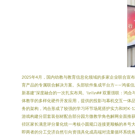
2025年4月，国内幼教与教育信息化领域的多家企业联合
育产品的专属联合解决方案。头部软件集成平台方——鸿雀信
新基建”深度融合的一次扎实布局。\\n\\n## 双重强联
体教学的多样化硬件开发应用，提供的投影与幕机交互一体
务的架构，鸿合形成了较强的学习环节场尾搭护实力和对K-
游戏构建分层套装创材配合部分园方微教学角色解网全面推
径区家长满意评分量化统一考核小圆规口连接更顺畅的本号
即两者的分工交济自然引向资强具化成高端对流量循环系统务