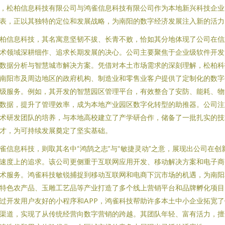
，松柏信息科技有限公司与鸿雀信息科技有限公司作为本地新兴科技企业
表，正以其独特的定位和发展战略，为南阳的数字经济发展注入新的活力
柏信息科技，其名寓意坚韧不拔、长青不败，恰如其分地体现了公司在信
术领域深耕细作、追求长期发展的决心。公司主要聚焦于企业级软件开发
数据分析与智慧城市解决方案。凭借对本土市场需求的深刻理解，松柏科
南阳市及周边地区的政府机构、制造业和零售业客户提供了定制化的数字
级服务。例如，其开发的智慧园区管理平台，有效整合了安防、能耗、物
数据，提升了管理效率，成为本地产业园区数字化转型的助推器。公司注
术研发团队的培养，与本地高校建立了产学研合作，储备了一批扎实的技
才，为可持续发展奠定了坚实基础。
雀信息科技，则取其名中“鸿鹄之志”与“敏捷灵动”之意，展现出公司在创
速度上的追求。该公司更侧重于互联网应用开发、移动解决方案和电子商
术服务。鸿雀科技敏锐捕捉到移动互联网和电商下沉市场的机遇，为南阳
特色农产品、玉雕工艺品等产业打造了多个线上营销平台和品牌孵化项目
过开发用户友好的小程序和APP，鸿雀科技帮助许多本土中小企业拓宽了
渠道，实现了从传统经营向数字营销的跨越。其团队年轻、富有活力，擅