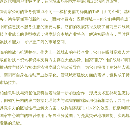
速迭代和用户体验优化，在区域市场的竞争中展现出灵活的适应性。
管两家公司的业务侧重点不同——松柏更偏向稳健的ToB（面向企业）基
务，鸿雀更侧重创新的ToC（面向消费者）应用领域——但它们共同构成
阳市信息技术服务生态的重要两极。它们的发展路径反映了当前三四线城
技企业成长的典型模式：深度结合本地产业特色，解决实际痛点，同时逐
累技术能力，寻求更广阔的市场空间。
临的挑战与机遇并存。作为非一线城市的科技企业，它们在吸引高端人才
取前沿技术资讯和资本支持方面存在天然劣势。国家“数字中国”战略和河
推动数字经济与实体经济深度融合的政策导向，为它们提供了良好的宏观
。南阳市自身在推动产业数字化、智慧城市建设方面的需求，也构成了持
市场拉力。
柏信息科技与鸿雀信息科技若能进一步加强合作，形成技术互补与生态协
，例如将松柏的底层数据处理能力与鸿雀的前端应用创新相结合，共同开
具竞争力的区域性行业解决方案，或许能实现“1+1>2”的效应。积极利用
国家中心城市的辐射作用，拓展业务范围，将是其突破地域限制、实现规
发展的关键。