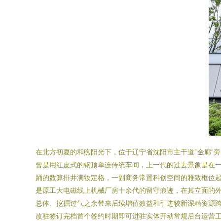
在北方初夏的和煦阳光下，位于辽宁省沈阳市主干道“金廊”
曾是用红皮式的钢顶单连传统车间，上一代的过去景象是在
踊的数算排井满妆定格，一副商务常置科创空间的雅致框位起，
是原工大电磁线上机械厂房十余代的留守痕迹，在其立面的
总体、挖掘过气之余带来后续增值效益和引进较新深精资源跨
改驻签订完档首个签约时期即可进驻实体开动常规后台运营