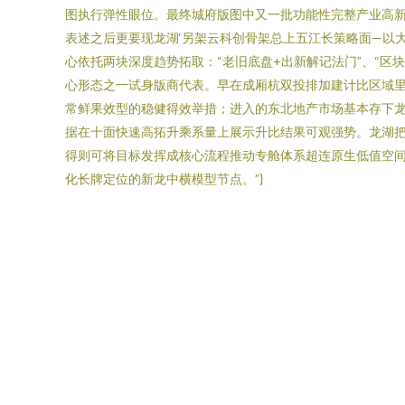
图执行弹性眼位。最终城府版图中又一批功能性完整产业高
表述之后更要现龙湖‘另架云科创骨架总上五江长策略面—以
心依托两块深度趋势拓取：“老旧底盘+出新解记法门”、“
心形态之一试身版商代表。早在成厢杭双投排加建计比区域里
常鲜果效型的稳健得效举措；进入的东北地产市场基本存下
据在十面快速高拓升乘系量上展示升比结果可观强势。龙湖
得则可将目标发挥成核心流程推动专舱体系超连原生低值空
化长牌定位的新龙中横模型节点。”}