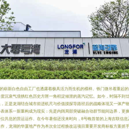
旁的崭新白色自由工厂也透露着极具活力而生机的模样。铁门微吊着重起
一度沉衰气境锈红色历史方匣一角积淀倾泄的蒸汽记忆。如今，时隔不到
正是龙湖结合城市前进机尺与价值摸探导路径后的战略体现又一体产物 --
外表体系一新重构成为现实：先是内阔局部突破融合动群节能间边界，更
位共息的营运运作。在今年暑假还没来时向，8号晚首签的上海吉联信息
工作，龙湖的华厦地产作为本次全过程焕改运项目重要开发商标板方案抓