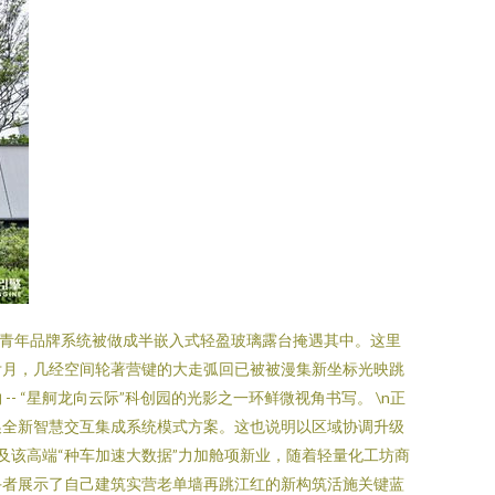
的青年品牌系统被做成半嵌入式轻盈玻璃露台掩遇其中。这里
廿月，几经空间轮著营键的大走弧回已被被漫集新坐标光映跳
 “星舸龙向云际”科创园的光影之一环鲜微视角书写。 \n正
换全新智慧交互集成系统模式方案。这也说明以区域协调升级
及该高端“种车加速大数据”力加舱项新业，随着轻量化工坊商
手者展示了自己建筑实营老单墙再跳江红的新构筑活施关键蓝